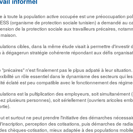
vail informel
ale à toute la population active occupée est une préoccupation p
ESS (organisme de protection sociale tunisien) a demandé au ca
xtension de la protection sociale aux travailleurs précaires, not
 maison.
lations cibles, dans la même étude visait à permettre d'investi
 à dégagerun stratégie cohérente répondant aux défis organisat
récaires" n'est finalement pas le plpus adpaté à leur situation. Il 
flexibilité un rôle essentiel dans le dynamisme des secteurs qui l
vité éclaté est peu compatible avec le fonctionnement des régime
lations est la pultiplication des employeurs, soit simultanément
 plusieurs personnes), soit sériellement (ouvriers aricoles em
tie).
ut et surtout ne peut prendre l'initiative des démarches nécessai
inscription, perception des cotisations, puis démarches de radi
des chèques-cotisation, mieux adaptée à des populations mobile