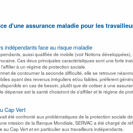
ce d'une assurance maladie pour les travaille
eurs indépendants face au risque maladie
dépendants, aussi qualifiée de mobile (voir Notions développées),
ocaine. Ces deux principales caractéristiques sont une forte insta
 l'affilier à un régime de protection sociale.
ermet de contourner la seconde difficulté, elle se retrouve néan
mobiles ayant des revenus irréguliers et/ou faibles, préfèrent gén
sponible en cas de besoin, plutôt que de cotiser à une assuran
 dépense est la santé choisiront de s'affilier et le régime de pr
u Cap Vert
ait été confronté aux problématiques de la protection sociale de
'une mission de la Banque Mondiale, SERVAC a été chargé de réfl
e au Cap Vert et en particulier aux travailleurs indépendants.